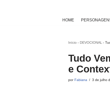
Pular
HOME
PERSONAGENS
para
o
conteúdo
Início
-
DEVOCIONAL
-
Tud
Tudo Vem
e Contex
por
Fabiana
3 de julho 