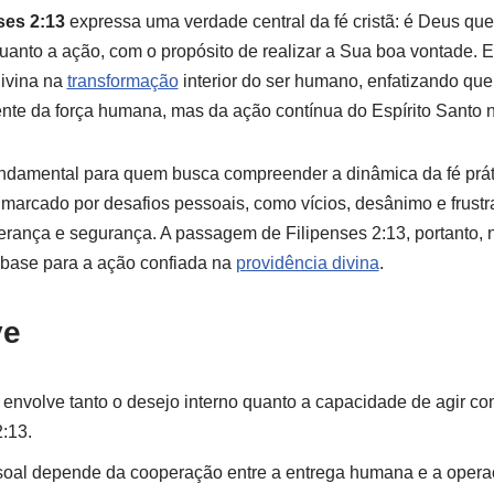
ses 2:13
expressa uma verdade central da fé cristã: é Deus q
uanto a ação, com o propósito de realizar a Sua boa vontade.
divina na
transformação
interior do ser humano, enfatizando que 
e da força humana, mas da ação contínua do Espírito Santo n
ndamental para quem busca compreender a dinâmica da fé prá
arcado por desafios pessoais, como vícios, desânimo e frustr
erança e segurança. A passagem de Filipenses 2:13, portanto, 
 base para a ação confiada na
providência divina
.
ve
envolve tanto o desejo interno quanto a capacidade de agir c
:13.
soal depende da cooperação entre a entrega humana e a operaç