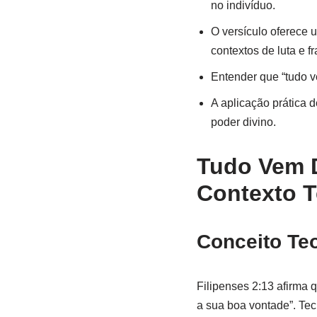
no indivíduo.
O versículo oferece
contextos de luta e f
Entender que “tudo v
A aplicação prática 
poder divino.
Tudo Vem D
Contexto T
Conceito Teo
Filipenses 2:13 afirma 
a sua boa vontade”. Tecn