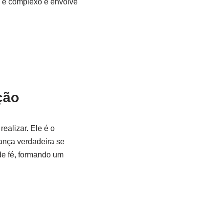
o é complexo e envolve
ção
ealizar. Ele é o
ança verdadeira se
de fé, formando um